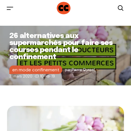
26 alternatives aux
supermarchés pour faire ses
courses pendant le
confinement
en mode confinement
par
Pierre Qyrool
31 mars 2020
10
19