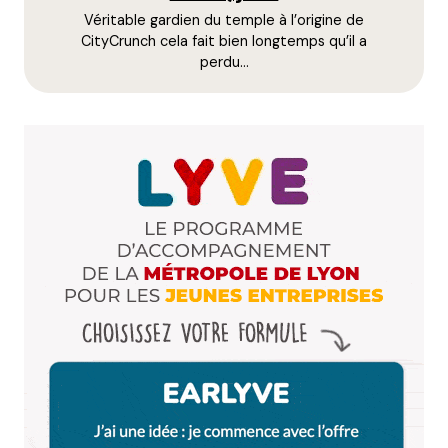
http://www.guillamap.fr/
Véritable gardien du temple à l’origine de
CityCrunch cela fait bien longtemps qu’il a
Répondre
perdu…
Clau
31 mars 2020 à 11 h 10 min
Dans le 8ème (secteur Monplaisir) la Biocoop est
ouverte, tout comme: les Fromagerie Lumière et
Mons, la boulangerie Devesa est ouverte de 7h à 13h,
la boucherie Barithel, et l’épicerie fine italienne O
divin Plaisir est également ouverte !
Répondre
Clau
31 mars 2020 à 11 h 13 min
De même La crêperie Les Gamins de la place
(Place Ambroise Courtois) fait office de lieu de
livraison pour des producteurs du coin de
fromages ou légumes !