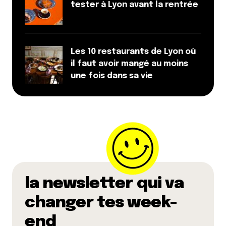
tester à Lyon avant la rentrée
31 mars 2020 à 23 h 20 min
La Super Halle à Oullins reste ouverte les après-
midi également.
Les 10 restaurants de Lyon où
Répondre
il faut avoir mangé au moins
une fois dans sa vie
Beck
3 avril 2020 à 8 h 33 min
Bonjour,
Le site : cagette.net organise la livraison de
produits Bio (ceux du marché Monplaisir du
mercredi après midi) le mercredi à la fromagerie
« Lumière », 99 avenue des frères Lumière.
Amicalement
la newsletter qui va
Répondre
changer tes week-
c
end
3 avril 2020 à 16 h 19 min