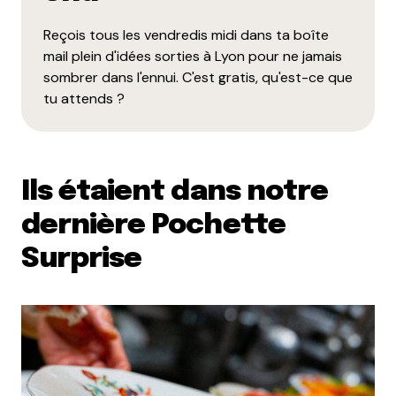
les carrefour bio, la vie claire, les biocoop, les
boulangers, les bouchers, les poissonniers sont
Reçois tous les vendredis midi dans ta boîte
ouverts
mail plein d'idées sorties à Lyon pour ne jamais
sombrer dans l'ennui. C'est gratis, qu'est-ce que
Répondre
tu attends ?
Votre adresse e-mail ne sera pas publiée.
Les
Ils étaient dans notre
champs obligatoires sont indiqués avec
*
dernière Pochette
Prévenez-moi de tous les nouveaux commentaires
Surprise
par e-mail.
Name
*
E-mail
*