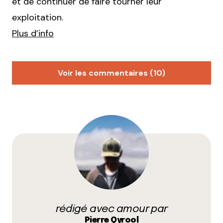
et de continuer de faire tourner leur
exploitation.
Plus d’info
Voir les commentaires (10)
Clem
31 mars 2020 à 10 h 55 min
Il y a aussi encore de la place pour s’inscrire à
Guillamap (7e) !
Des bons légumes bio mais aussi des fruits, des
oeufs, du pain, du fromage, des produits de la
ruche, volailles, et de temps en temps des colis de
viande bio du vercors.
Les distributions se font les mercredis soirs, en
temps normal à la MJC Jean Macé, actuellement sur
rédigé avec amour par
la place juste à côté de la MJC.
Pierre Qyrool