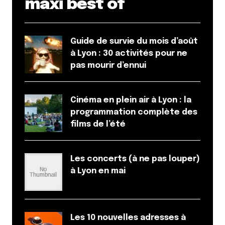
maxi best of
31 mars 2020 à 12 h 36 min
Je rajoute à cette liste » De l’autre côté de la rue »
épicerie de produits locaux , bio et fermiers : 75
Guide de survie du mois d’août
cours de la liberté dans le 3 ème.
à Lyon : 30 activités pour ne
pas mourir d’ennui
Répondre
Littlecelt
Cinéma en plein air à Lyon : la
31 mars 2020 à 15 h 54 min
programmation complète des
Du côté de Romain et Marina et de leur équitable
films de l’été
épicerie, il joue le jeu à fond en faisant venir des
fruits et légumes de Ecully et Dardilly.
Pour le 4ème, j’ajouterai volontiers : Un Grain dans
Les concerts (à ne pas louper)
le Grenier
à Lyon en mai
Du côté de Rillieux La Pape : L’épicerie de Léonie
Répondre
Les 10 nouvelles adresses à
Céline