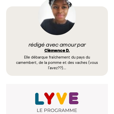
Votre adresse e-mail ne sera pas publiée.
Les
champs obligatoires sont indiqués avec
*
Prévenez-moi de tous les nouveaux commentaires
par e-mail.
rédigé avec amour par
Name
*
Clémence D.
Elle débarque fraîchement du pays du
E-mail
*
camembert, de la pomme et des vaches (vous
l'avez??).…
Dis-nous tout
*