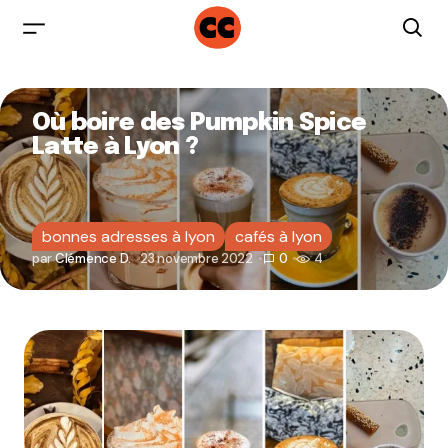
Où boire des Pumpkin Spice
Latte à Lyon ?
bonnes adresses à lyon
cafés à lyon
par
Clémence D.
23 novembre 2022
0
4