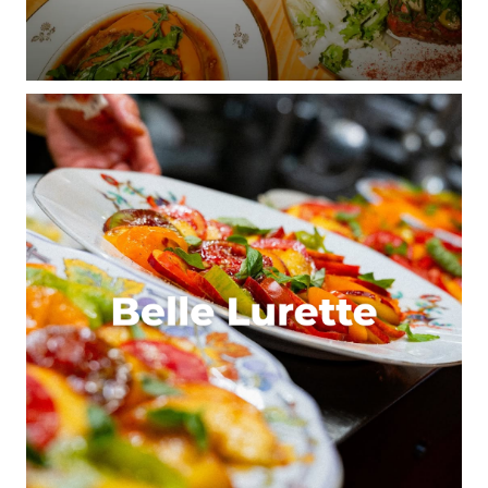
chercher et on peut rarement garer sa voiture (ou
son métro !) en bas de chez soi ou de son boulot.
Bref, à chaque fois que je vois quelqu’un sur sa
trottinette, une petite voix en moi ne peux
s’empêcher de dire : « quel flemmard celui-là ! » ^^’
Répondre
Robin Charles
30 avril 2019 à 22 h 40 min
Sauf que ce flemmard va 2h par jour a la salle,
par choix responsable, sans se faire influencer
par la simple vue d’un objet.
Répondre
Charlotte Vole
2 mai 2019 à 17 h 53 min
Je ne suis pas sûre de voir le rapport ?
Pourquoi ne pas simplement utiliser une