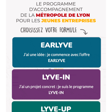
de tous et de l’environnement et dans la
sécurité. Et je suis contre si c’est n’importe quoi
commences dernières semaines lorsque je vois
des trotinettes datées a l’entrée d’un hôpital et
qui pourraient gêner des personnes aveugles ou
âgées par exemple. Je suis contre la trotinette
abandonnée vers le chemin de halage…bref il fait
un minimum de cadrage a ces nouveaux modes
de circulation
Répondre
RiCHARD
4 août 2025 à 19 h 17 min
Je serai de passage à Lyon pendant une semaine.
Je marche avec une canne. Malgré les
transports en commun exceptionnels à Lyon, je
devrai marcher de mon hôtel à l’Opéra et à
l’Auditorium pour les événements. Les