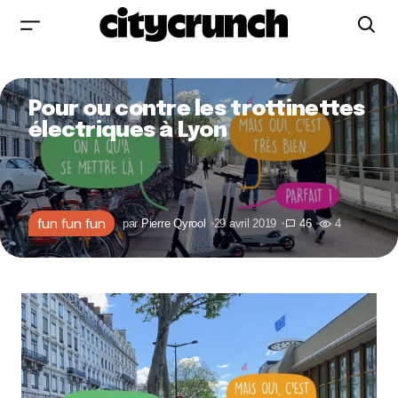
Pour ou contre les trottinettes
électriques à Lyon
fun fun fun
par
Pierre Qyrool
29 avril 2019
46
4