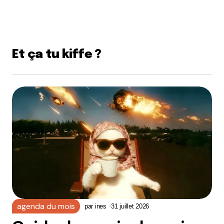
Je comprends pas ce combat combat contre les
VAE…
Répondre
Et ça tu kiffe ?
LE HIR Gaëtan
29 avril 2019 à 22 h 39 min
Bien dit
Répondre
LE HIR Gaëtan
29 avril 2019 à 22 h 47 min
Erreur, je voulais répondre a Seb.
Pourquoi mettre des batteries dans tout ce
qui roulent sachant pertinemment le mode
d’extraction extrêmement polluant des
minerais nécessaires à leur fabrication.
agenda du mois
par
ines
31 juillet 2026
Ça ne fait qu’aggraver la sédentarité de l’être