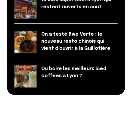
gens.
restent ouverts en août
En résumé, ce n’est pas problème d’objet mais bel
et bien d’un problème humain
Répondre
On a testé Rive Verte : le
Cedric
nouveau resto chinois qui
vient d’ouvrir à la Guillotière
29 avril 2019 à 20 h 20 min
Pour
Répondre
Où boire les meilleurs iced
coffees à Lyon ?
Seb
29 avril 2019 à 21 h 05 min
Contre ! Faites du vélo.. .. et non électrique !
Répondre
Littlecelt
29 avril 2019 à 21 h 40 min