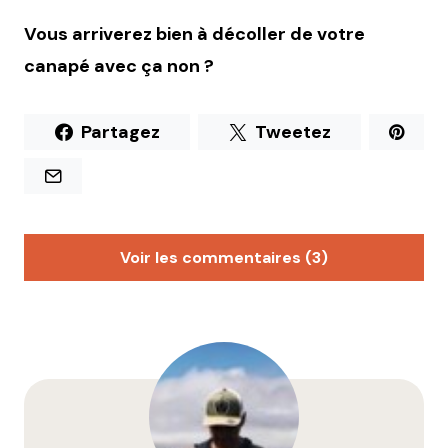
Vous arriverez bien à décoller de votre
canapé avec ça non ?
Partagez
Tweetez
Voir les commentaires (3)
Malbak
29 avril 2011 à 15 h 19 min
Goman-Etsu :-d
Répondre
lilian