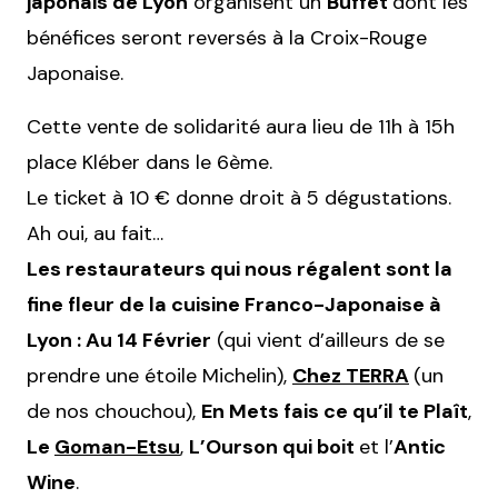
japonais de Lyon
organisent un
Buffet
dont les
bénéfices seront reversés à la Croix-Rouge
Japonaise.
Cette vente de solidarité aura lieu de 11h à 15h
place Kléber dans le 6ème.
Le ticket à 10 € donne droit à 5 dégustations.
Ah oui, au fait…
Les restaurateurs qui nous régalent sont la
fine fleur de la cuisine Franco-Japonaise à
Lyon :
Au 14 Février
(qui vient d’ailleurs de se
prendre une étoile Michelin),
Chez TERRA
(un
de nos chouchou),
En Mets fais ce qu’il te Plaît
,
Le
Goman-Etsu
,
L’Ourson qui boit
et l’
Antic
Wine
.