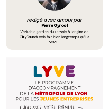
29 avril 2011 à 15 h 33 min
a priori le transbo ce soir c’est complet.
Répondre
rédigé avec amour par
Pierre Qyrool
Anthony
Véritable gardien du temple à l’origine de
29 avril 2011 à 18 h 31 min
CityCrunch cela fait bien longtemps qu’il a
Ah oui, mince, pas de métro dimanche, j’avais zappé
perdu…
ça…
Répondre
Votre adresse e-mail ne sera pas publiée.
Les
champs obligatoires sont indiqués avec
*
Prévenez-moi de tous les nouveaux commentaires
par e-mail.