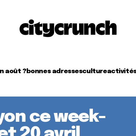
en août ?
bonnes adresses
culture
activité
Lyon ce week-
et 20 avril