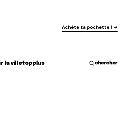
Achète ta pochette !
r la ville
top
plus
chercher