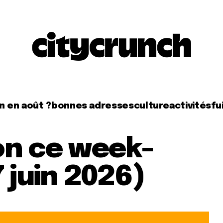
n en août ?
bonnes adresses
culture
activités
fui
on ce week-
7 juin 2026)