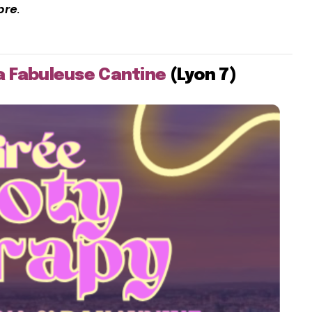
bre
.
a Fabuleuse Cantine
(Lyon 7)