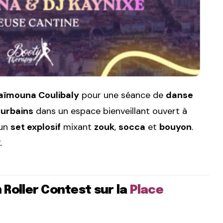
ïmouna Coulibaly
pour une séance de
danse
-urbains
dans un espace bienveillant ouvert à
un
set explosif
mixant
zouk
,
socca
et
bouyon
.
.
Roller Contest sur la
Place