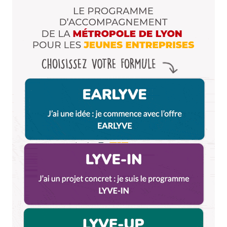
que c’est culture* et non « culutre Manga »
Bon
we!
Répondre
Katy
9 mai 2014 à 16 h 09 min
Merci City Crunch!! On va profiter à fond ce
weekend!
Répondre
Yo
9 mai 2014 à 17 h 09 min
Yo,
Thx pour les bons plans.
Mais dites moi, y’a pas moyen d’avoir ces bons plans
plus tot??
Car des fois c’est ultra short quand faut acheter