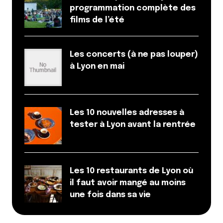
Name
*
programmation complète des
films de l’été
E-mail
*
Les concerts (à ne pas louper)
à Lyon en mai
Dis-nous tout
*
Les 10 nouvelles adresses à
tester à Lyon avant la rentrée
Enregistrer mon nom, mon e-mail et mon site dans le
Les 10 restaurants de Lyon où
navigateur pour mon prochain commentaire.
il faut avoir mangé au moins
une fois dans sa vie
Et bim !