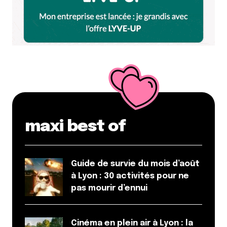
une place pour une soirée ou un concert qui a lieu le
soir meme.
Répondre
Charlott
10 mai 2014 à 22 h 20 min
+1
Répondre
maxi best of
Votre adresse e-mail ne sera pas publiée.
Les
champs obligatoires sont indiqués avec
*
Guide de survie du mois d’août
à Lyon : 30 activités pour ne
pas mourir d’ennui
Prévenez-moi de tous les nouveaux commentaires
par e-mail.
Cinéma en plein air à Lyon : la