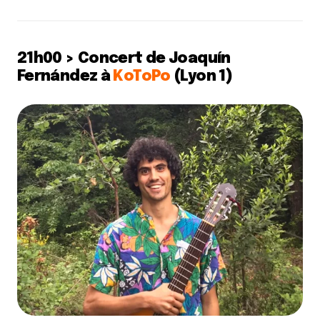
21h00 > Concert de Joaquín
Fernández à
KoToPo
(Lyon 1)