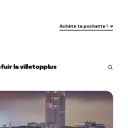
Achète ta pochette !
s
fuir la ville
top
plus