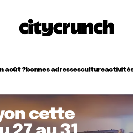
en août ?
bonnes adresses
culture
activité
Lyon cette
u 27 au 31