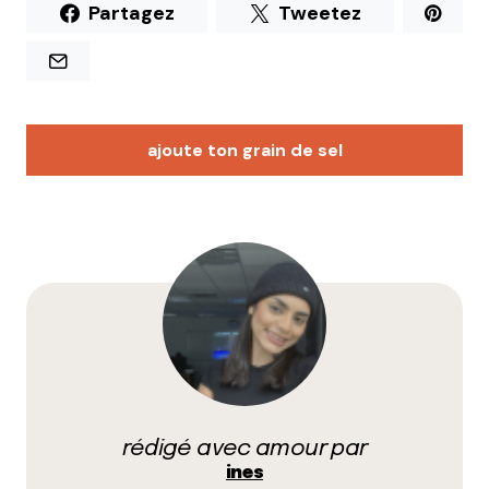
Partagez
Tweetez
ajoute ton grain de sel
Votre adresse e-mail ne sera pas publiée.
Les
champs obligatoires sont indiqués avec
*
Prévenez-moi de tous les nouveaux commentaires
par e-mail.
rédigé avec amour par
Name
*
ines