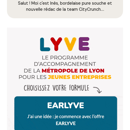
Salut ! Moi c'est Inès, bordelaise pure souche et
E-mail
*
nouvelle rédac de la team CityCrunch.…
Dis-nous tout
*
Enregistrer mon nom, mon e-mail et mon site dans le
navigateur pour mon prochain commentaire.
Et bim !