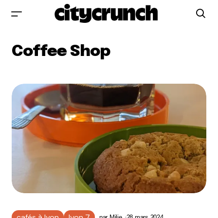
Coffee Shop
cafés à lyon
lyon 7
par
Milie
28 mars 2024