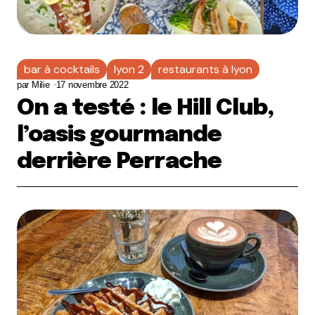
bar à cocktails
lyon 2
restaurants à lyon
par
Milie
17 novembre 2022
On a testé : le Hill Club,
l’oasis gourmande
derrière Perrache