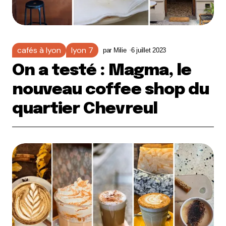
cafés à lyon
lyon 7
par
Milie
6 juillet 2023
On a testé : Magma, le
nouveau coffee shop du
quartier Chevreul