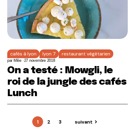
cafés à lyon
lyon 7
restaurant végétarien
par
Milie
27 novembre 2018
On a testé : Mowgli, le
roi de la jungle des cafés
Lunch
1
2
3
suivant