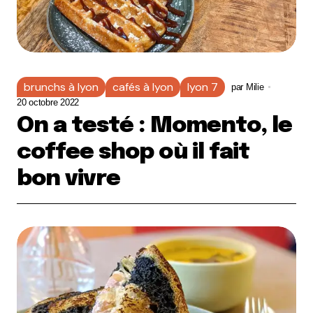
brunchs à lyon
cafés à lyon
lyon 7
par
Milie
20 octobre 2022
On a testé : Momento, le
coffee shop où il fait
bon vivre