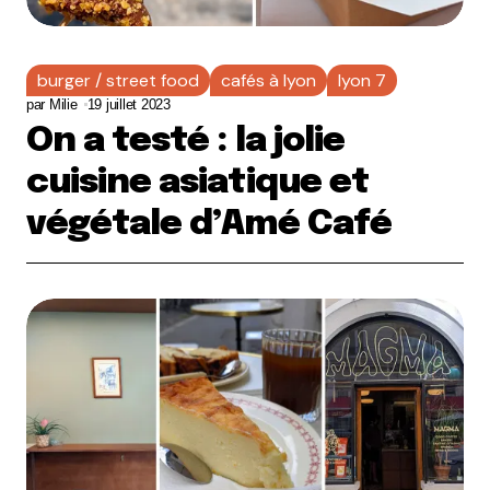
burger / street food
cafés à lyon
lyon 7
par
Milie
19 juillet 2023
On a testé : la jolie
cuisine asiatique et
végétale d’Amé Café