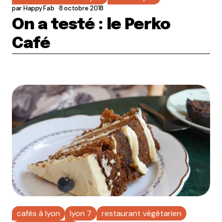
par
Happy Fab
8 octobre 2018
On a testé : le Perko
Café
cafés à lyon
lyon 7
restaurant végétarien