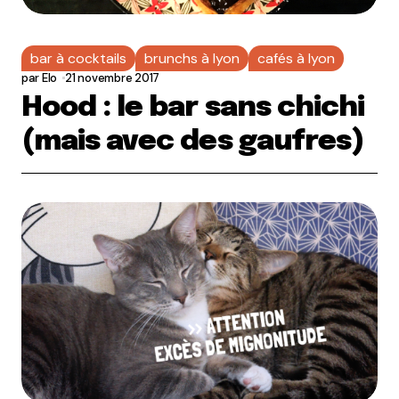
bar à cocktails
brunchs à lyon
cafés à lyon
par
Elo
21 novembre 2017
Hood : le bar sans chichi
(mais avec des gaufres)