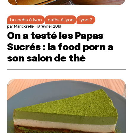
brunchs à lyon
cafés à lyon
lyon 2
par
Maricorelle
19 février 2018
On a testé les Papas
Sucrés : la food porn a
son salon de thé