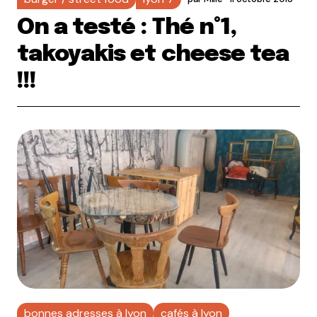
On a testé : Thé n°1,
takoyakis et cheese tea
!!!
bonnes adresses à lyon
cafés à lyon