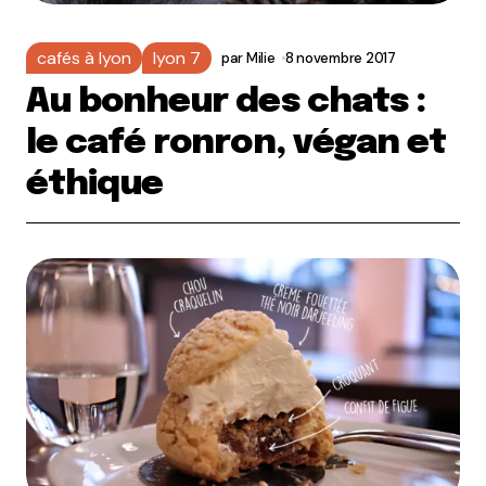
cafés à lyon
lyon 7
par
Milie
8 novembre 2017
Au bonheur des chats :
le café ronron, végan et
éthique