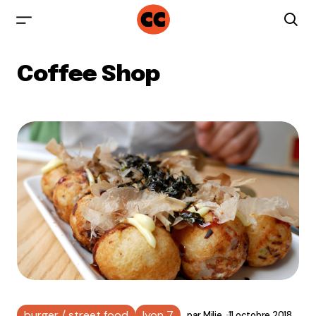
Coffee Shop
burger / street food
lyon 7
par
Milie
11 octobre 2018