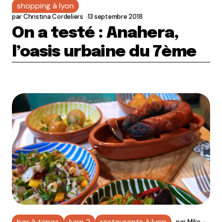
shopping à lyon
par
Christina Cordeliers
13 septembre 2018
On a testé : Anahera,
l’oasis urbaine du 7ème
bar à tapas
lyon 2
restaurants à lyon
par
Milie