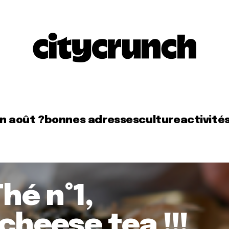
en août ?
bonnes adresses
culture
activité
Thé n°1,
cheese tea !!!