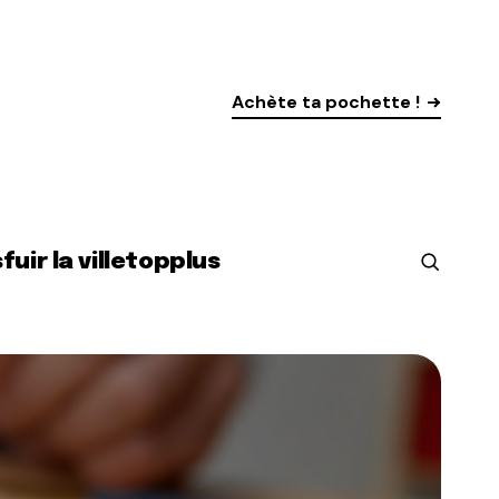
Achète ta pochette !
s
fuir la ville
top
plus