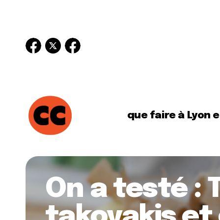
que faire à Lyon 
On a testé : 
takoyakis et 