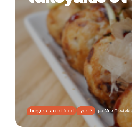
burger / street food
lyon 7
par
Milie
11 octobr