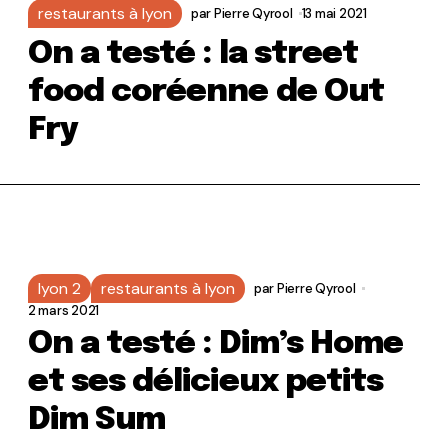
restaurants à lyon
par
Pierre Qyrool
13 mai 2021
On a testé : la street
food coréenne de Out
Fry
lyon 2
restaurants à lyon
par
Pierre Qyrool
2 mars 2021
On a testé : Dim’s Home
et ses délicieux petits
Dim Sum