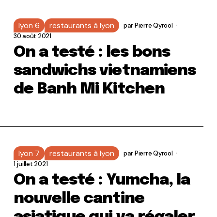
lyon 6
restaurants à lyon
par
Pierre Qyrool
30 août 2021
On a testé : les bons
sandwichs vietnamiens
de Banh Mi Kitchen
lyon 7
restaurants à lyon
par
Pierre Qyrool
1 juillet 2021
On a testé : Yumcha, la
nouvelle cantine