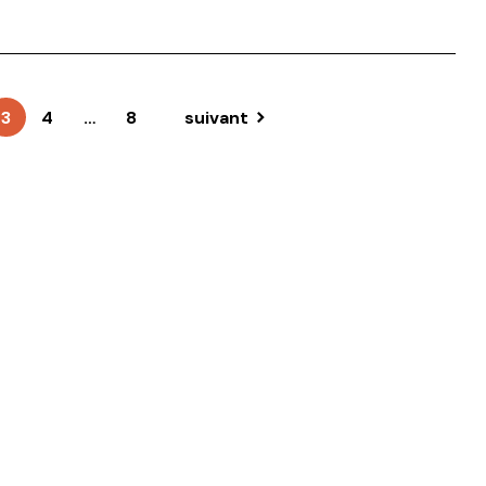
3
4
…
8
suivant