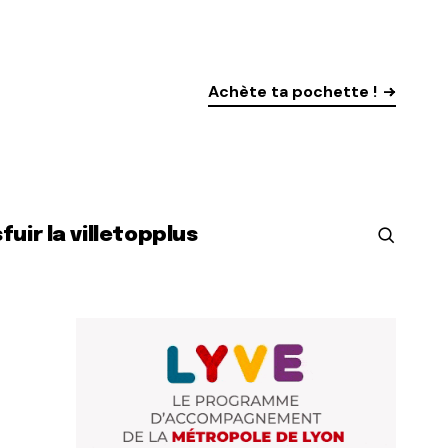
Achète ta pochette !
s
fuir la ville
top
plus