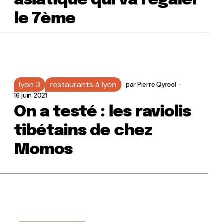
asiatique qui va régaler
le 7ème
lyon 3
restaurants à lyon
par
Pierre Qyrool
16 juin 2021
On a testé : les raviolis
tibétains de chez
Momos