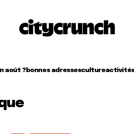
en août ?
bonnes adresses
culture
activité
ique