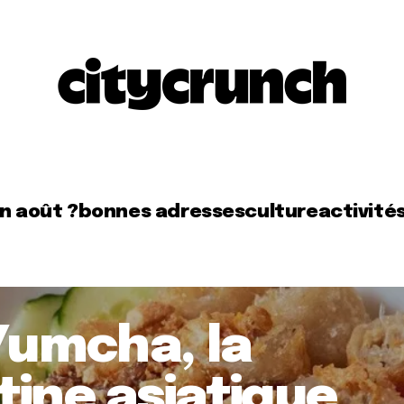
en août ?
bonnes adresses
culture
activité
 Yumcha, la
tine asiatique