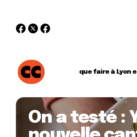
que faire à Lyon 
On a testé :
nouvelle can