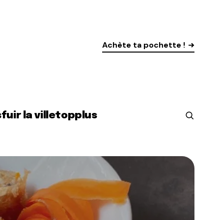
Achète ta pochette !
s
fuir la ville
top
plus