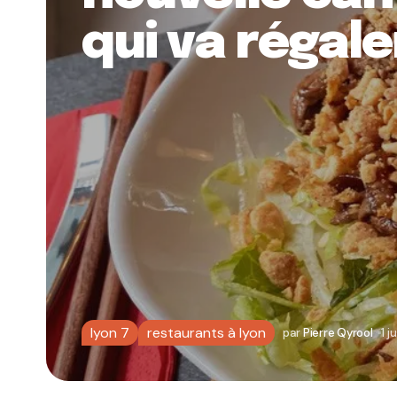
qui va régal
lyon 7
restaurants à lyon
par
Pierre Qyrool
1 j