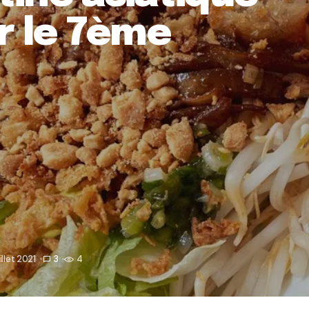
er le 7ème
uillet 2021
3
4