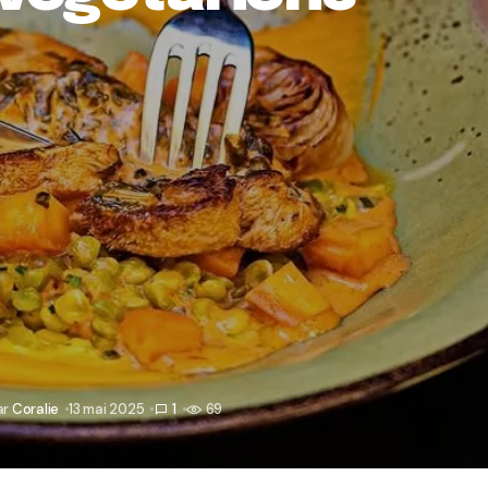
ar
Coralie
13 mai 2025
1
69