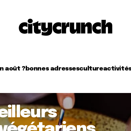
en août ?
bonnes adresses
culture
activité
eilleurs
 végétariens