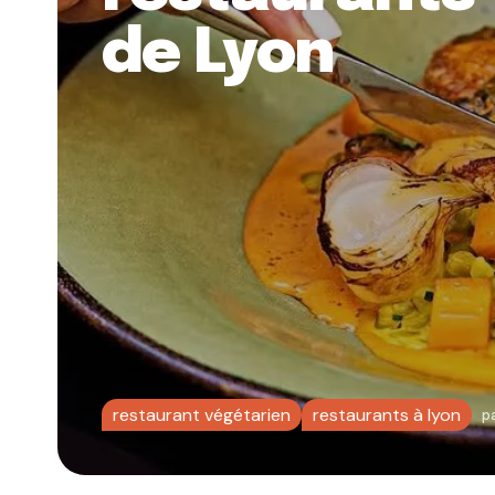
de Lyon
restaurant végétarien
restaurants à lyon
p