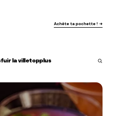
Achète ta pochette !
s
fuir la ville
top
plus