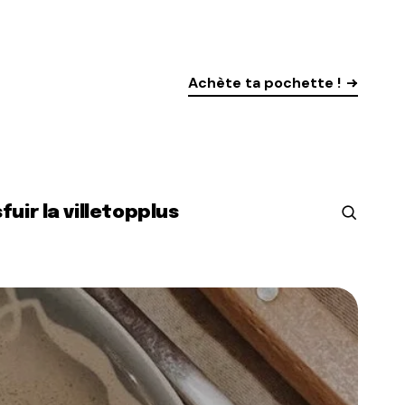
Achète ta pochette !
s
fuir la ville
top
plus