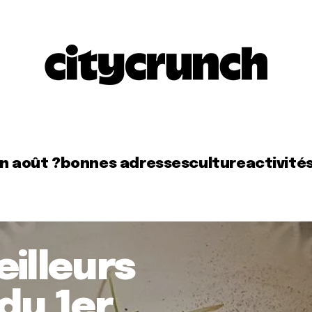
en août ?
bonnes adresses
culture
activité
eilleurs
du 1er