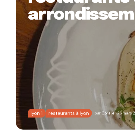
arrondissem
lyon 1
restaurants à lyon
par
Coralie
26 mars 