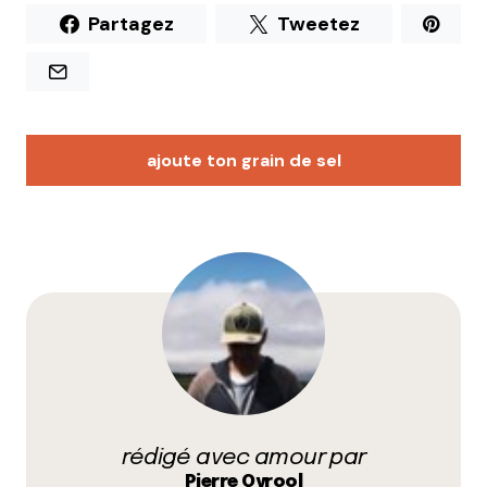
Partagez
Tweetez
ajoute ton grain de sel
Votre adresse e-mail ne sera pas publiée.
Les
champs obligatoires sont indiqués avec
*
Prévenez-moi de tous les nouveaux commentaires
par e-mail.
rédigé avec amour par
Name
*
Pierre Qyrool