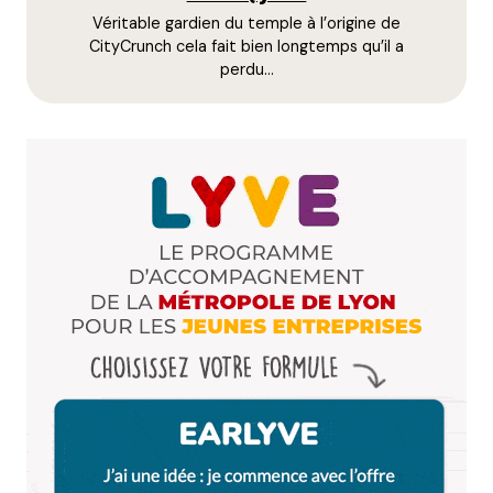
Véritable gardien du temple à l’origine de
E-mail
*
CityCrunch cela fait bien longtemps qu’il a
perdu…
Dis-nous tout
*
Enregistrer mon nom, mon e-mail et mon site dans le
navigateur pour mon prochain commentaire.
Et bim !