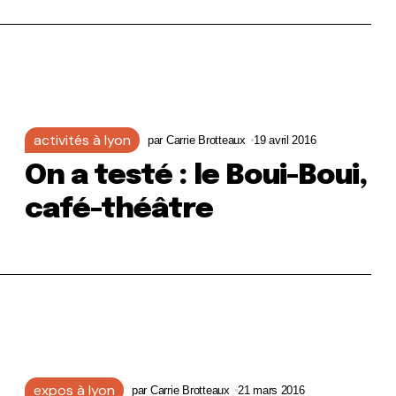
activités à lyon
par
Carrie Brotteaux
19 avril 2016
On a testé : le Boui-Boui,
café-théâtre
expos à lyon
par
Carrie Brotteaux
21 mars 2016