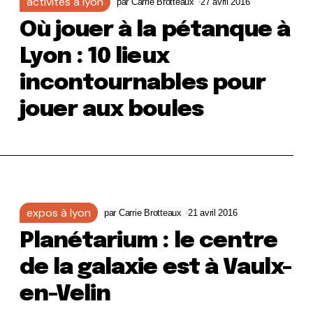
activités à lyon
par
Carrie Brotteaux
27 avril 2016
Où jouer à la pétanque à
Lyon : 10 lieux
incontournables pour
jouer aux boules
expos à lyon
par
Carrie Brotteaux
21 avril 2016
Planétarium : le centre
de la galaxie est à Vaulx-
en-Velin