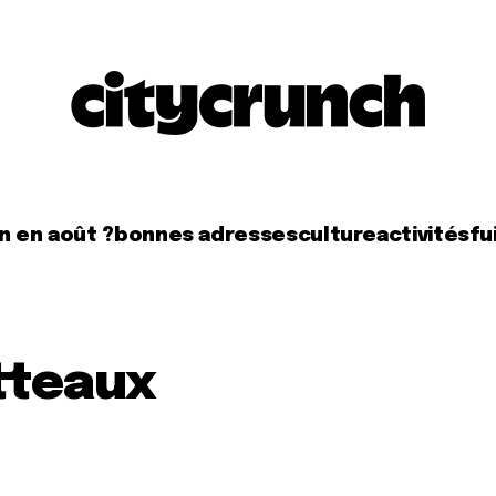
n en août ?
bonnes adresses
culture
activités
fui
tteaux