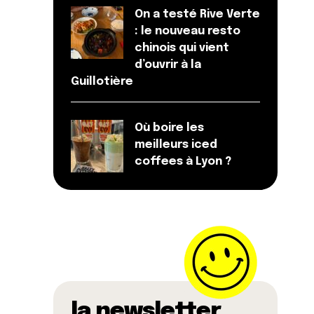
On a testé Rive Verte
: le nouveau resto
chinois qui vient
d’ouvrir à la
Guillotière
Où boire les
meilleurs iced
coffees à Lyon ?
la newsletter