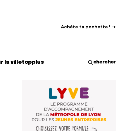
Achète ta pochette !
r la ville
top
plus
chercher