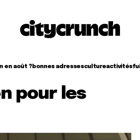
n en août ?
bonnes adresses
culture
activités
fui
on pour les