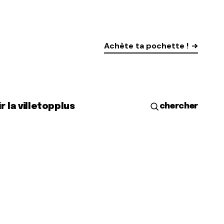
Achète ta pochette !
r la ville
top
plus
chercher