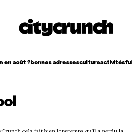
n en août ?
bonnes adresses
culture
activités
fui
ool
yCrunch cela fait bien longtemps qu’il a perdu la