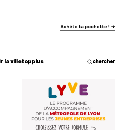
Achète ta pochette !
r la ville
top
plus
chercher