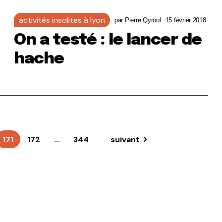
activités insolites à lyon
par
Pierre Qyrool
15 février 2018
On a testé : le lancer de
hache
171
172
…
344
suivant