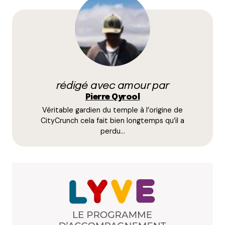
Votre adresse e-mail ne sera pas publiée.
Les
champs obligatoires sont indiqués avec
*
Prévenez-moi de tous les nouveaux commentaires
par e-mail.
rédigé avec amour par
Name
*
Pierre Qyrool
Véritable gardien du temple à l’origine de
E-mail
*
CityCrunch cela fait bien longtemps qu’il a
perdu…
Dis-nous tout
*