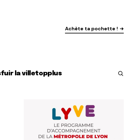
Achète ta pochette !
s
fuir la ville
top
plus