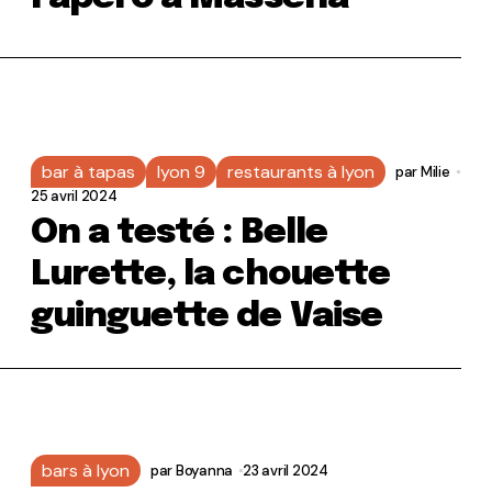
bar à tapas
lyon 9
restaurants à lyon
par
Milie
25 avril 2024
On a testé : Belle
Lurette, la chouette
guinguette de Vaise
bars à lyon
par
Boyanna
23 avril 2024