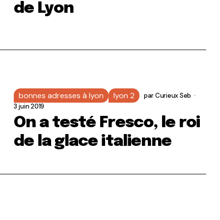
de Lyon
bonnes adresses à lyon
lyon 2
par
Curieux Seb
3 juin 2019
On a testé Fresco, le roi
de la glace italienne