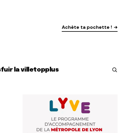
Achète ta pochette !
s
fuir la ville
top
plus