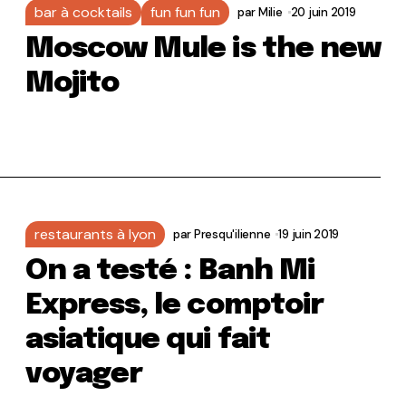
bar à cocktails
fun fun fun
par
Milie
20 juin 2019
Moscow Mule is the new
Mojito
restaurants à lyon
par
Presqu'ilienne
19 juin 2019
On a testé : Banh Mi
Express, le comptoir
asiatique qui fait
voyager