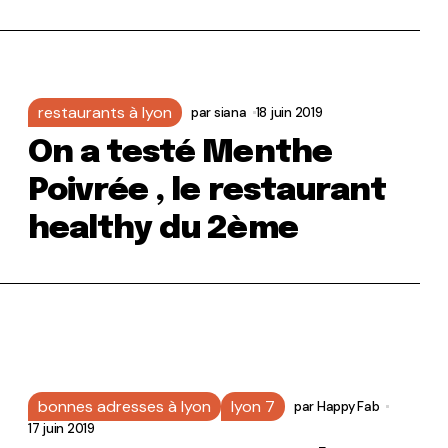
restaurants à lyon
par
siana
18 juin 2019
On a testé Menthe
Poivrée , le restaurant
healthy du 2ème
bonnes adresses à lyon
lyon 7
par
Happy Fab
17 juin 2019