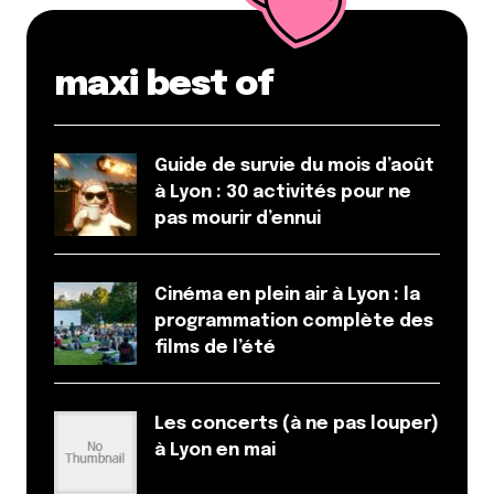
8 mars 2012 à 17 h 58 min
et mince, voilà que mes bons plans sont dévoilés à
tout un chacun !! Il ne fallait pas en parler ! Voilà que
maxi best of
mes endroits favoris vont être envahis de lyonnais
(et autres) affamés.
Blague à part, c’est aussi mon top 5 avec Chill Art
Guide de survie du mois d’août
Food, au lieu de Chez Thibault. Et mince je viens
à Lyon : 30 activités pour ne
encore de dévoiler une bonne adresse !
pas mourir d’ennui
Bon appétit à tous !
Répondre
Cinéma en plein air à Lyon : la
Boo Stanova
programmation complète des
8 mars 2012 à 18 h 17 min
films de l’été
Thibault et Gadagne, rien d’exceptionnel…
Par contre le Chill Art Food, foncez y, c’est top !
Les concerts (à ne pas louper)
Répondre
à Lyon en mai