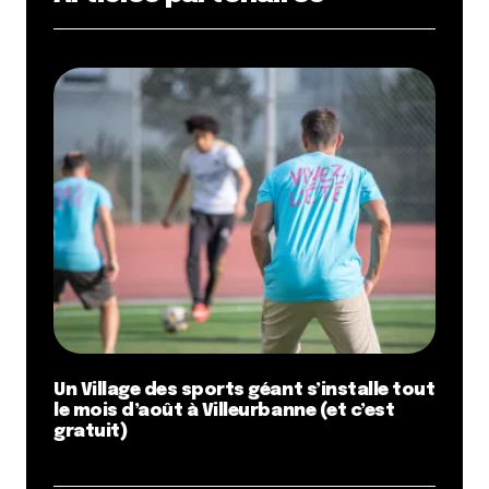
service que je craignais au vu des nombreux
commentaires, je dirais que ça a été. Comme
souvent (à Lyon ?) les serveurs et patrons ont leurs
habitués (préférés ?)
Petit tuyau: les brunch avant 10h sont à 19,50 au lieu
de 22€
Voilà
Répondre
flop
8 mars 2012 à 23 h 15 min
Pour ceux qui conseillent le ChillArtFood.. il a quoi
de mieux? et il est à quel prix ?
Merciiii !
Un Village des sports géant s’installe tout
(et bravo l’équipe, super sujet d’article!)
le mois d’août à Villeurbanne (et c’est
gratuit)
Répondre