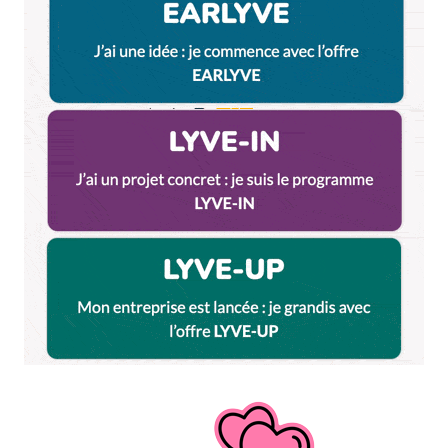
Mais, si ce n »est que pour le cadre… vous
pouvez enlever le Café Gadagne du top 5
et on peut arrêter de jouer les
hypocrites… Peut-être peut-on aussi
envisager de ne pas faire brunch sonore
aux Terrasses??????????
Répondre
Qyrool
9 mars 2012 à 11 h 22 min
@Lamboglia : allez je te donne un
scoop. Cette année le brunch sonore
de Lyon CityCrunch n’aura pas lieu au
Café Gadagne
Brunchounette