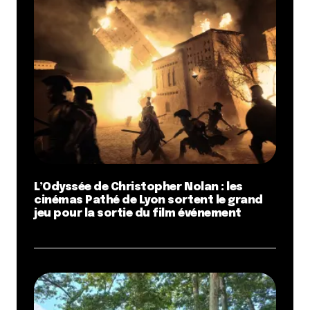
Répondre
CésarVann
12 mars 2012 à 17 h 08 min
J’hallucine ! Qui parle de brunch dans la capitale des
Gaules ? Pour moi, c’est cochonnailles et bonne
grosse bouteille de pif à toute heure dans un
Bouchon digne de nom. Et faudrait pas essayer de
me refiler de la marmelade de groseilles à déguster
le p’tit doigt levé ! Tous au Cezbar !
L’Odyssée de Christopher Nolan : les
Répondre
cinémas Pathé de Lyon sortent le grand
jeu pour la sortie du film événement
Loucka
27 mars 2012 à 10 h 40 min
Un autre brunch à tester : celui de l’Antre-autre, rue
Terme. C’est bio, équitable, mais c’est surtout une
super équipe, un lieu très sympa où on mange