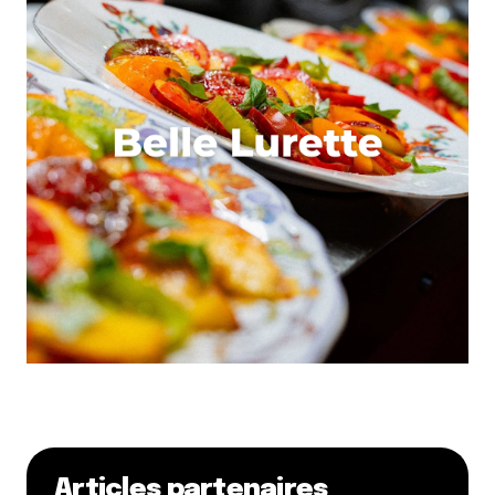
perso, c’est mon préféré !
Sans parler de la musique qui colle au lieu à la
perfection…par contre, il faut réserver c’est
souvent full
Répondre
Lilblue
8 mars 2012 à 20 h 41 min
Ce qui me dérange le plus c’est que beaucoup de
restaurants (et j’en ai fait l’expérience encore la
semaine dernière) ne propose pas de Brunch le
dimanche (ils sont fermés ^^) et rarement avant
11h. Dommage.
J’ai testé Pain et Compagnie. Je le referais sans
hésiter (même si pour l’instant je n’ai pas encore
d’échelle de comparaison). Le goût et la quantité
sont là. La seule critique serait qu’il n’y a qu’une
Articles partenaires
seule cuisson pour les oeufs. Dommage. Pour le