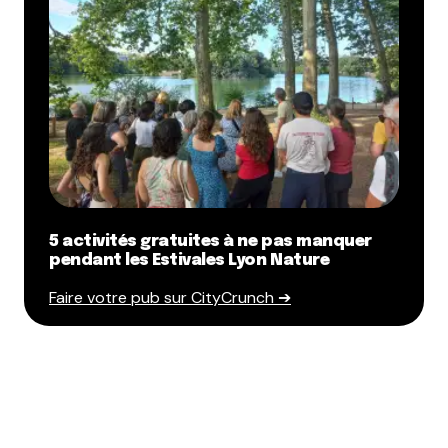
vraiment bien !
Répondre
Panos
25 juin 2012 à 15 h 35 min
Dimanche, 14h00 au café Cousu :
Nous (3 personnes) : Pouvons-nous nous installer
pour le brunch?
Café Cousu : Oui
10 minutes passent.
5 activités gratuites à ne pas manquer
Nous : Pouvons-nous commander?
pendant les Estivales Lyon Nature
CC : Ça ne sera pas possible.
Faire votre pub sur CityCrunch ➔
Nous : Pourquoi?
CC : Parce que nous attendons 10 (dix) personnes.
Nous : Et?
CC : Nous ne pourrons pas assurer le service pour
un tel nombre (!) ainsi que pour vous.
Nous: Et comment avez-vous prévu d’assurer le