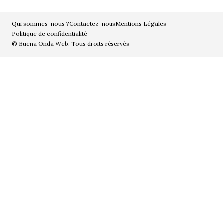
Qui sommes-nous ?
Contactez-nous
Mentions Légales
Politique de confidentialité
Enregistrer mon nom, mon e-mail et mon site dans le
© Buena Onda Web. Tous droits réservés
navigateur pour mon prochain commentaire.
Et bim !