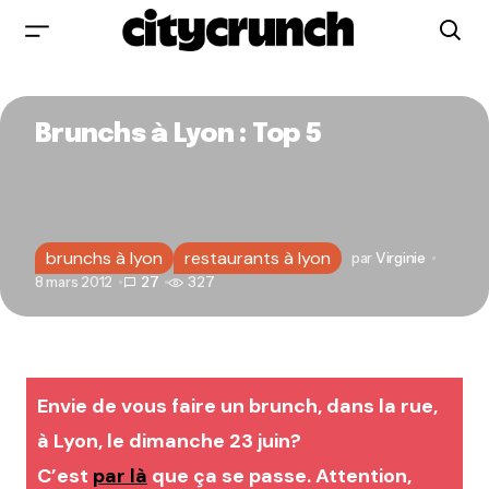
Brunchs à Lyon : Top 5
brunchs à lyon
restaurants à lyon
par
Virginie
8 mars 2012
27
327
Envie de vous faire un brunch, dans la rue,
à Lyon, le dimanche 23 juin?
C’est
par là
que ça se passe. Attention,