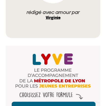
villeurbanna
rédigé avec amour par
8 mars 2012 à 17 h 47 min
Virginie
Je rejoins Clochette, brunch trop plan plan au
Gadagne. Vous avez du saumon ? Moi j’ai eu la
carte d’un bouchon lyonnais en 1 assiette. ‘Tain, y
en a qui ont de la chance…
Répondre
Qyrool
8 mars 2012 à 18 h 20 min
On a surtout mis Gadagne pour le cadre de
fou en été, plus que pour le contenu des
assiettes.
Répondre
Lamboglia
9 mars 2012 à 10 h 04 min