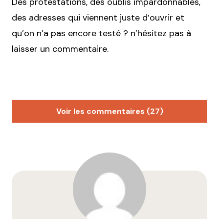
Des protestations, des oublis impardonnables,
des adresses qui viennent juste d’ouvrir et
qu’on n’a pas encore testé ? n’hésitez pas à
laisser un commentaire.
Voir les commentaires (27)
Clochette
8 mars 2012 à 17 h 11 min
J’ai été hyper déçue du Café Gadagne mais j’ai hâte
de tester le Quai des Arts!
Merci pour ce top five, votre dévouement est sans
limite!
Répondre