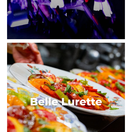
Quelqu’un a testé le College Hôtel ? La salle de
classe 1950 semble idéale pour un dimanche matin…
Mon favori reste « Neo », angle rues de la Bourse et
Bas d’Argent : fun et coloré, « healthy food »
copieuse et savoureuse, et toute l’équipe a le
sourire !
Répondre
Qyrool
28 janvier 2010 à 8 h 24 min
Je suis plus fan de City Bagels que de Best Bagels,
c’est meilleur et le personnel et beaucoup plus
sympathique…
Répondre
Camille d'Essayage
28 janvier 2010 à 9 h 18 min
Ah non, Pierre, c’est pas vrai !!! Le Best Bagels,