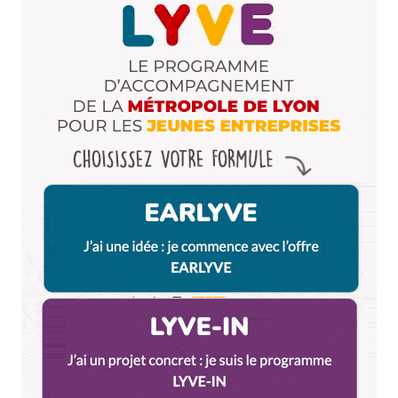
le « forfait » brunch aussi : moi je dis « bouuuuhhhh »
Répondre
Camille d'Essayage
26 janvier 2010 à 18 h 22 min
Ahhhhh, je voulais le dire mais j’osais pas !
Répondre
Myrtille
26 janvier 2010 à 19 h 19 min
Répondre
Qyrool
26 janvier 2010 à 18 h 39 min
Mince c’est vrai ? Pourtant le Café Cousu semblait
faire l’unanimité auprès des Fans Facebook…