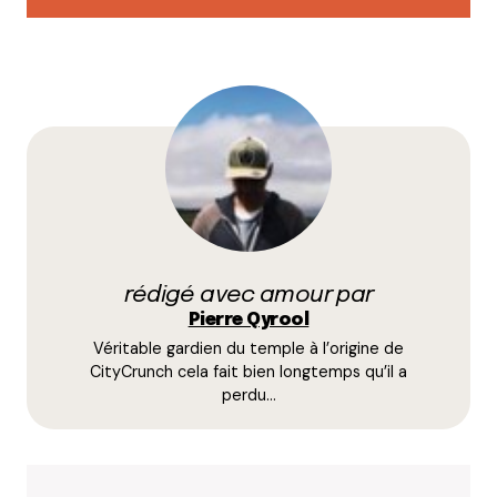
TTL
26 janvier 2010 à 10 h 27 min
On peut signaler votre article sur quileutcuit ?
Répondre
Camille d'Essayage
26 janvier 2010 à 12 h 52 min
Avec plaisir, bien sûr !
Répondre
rédigé avec amour par
Pierre Qyrool
Myrtille
Véritable gardien du temple à l’origine de
26 janvier 2010 à 17 h 37 min
CityCrunch cela fait bien longtemps qu’il a
Oh mais je m’insurge !!! (tiens faudra que j’en fasse
perdu…
un « jamais contente ») : Au café Cousu les brunchs
étaient TOP y’a 2 ans mais depuis la carte s’est
énormément réduite et le nombre de produit pour