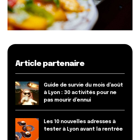
c’est le seul, l’unique, THE original ! Suis pô
d’accord du tout du tout ! « Espèce de faux
influenceur »
Répondre
Myrtille
28 janvier 2010 à 18 h 59 min
Article partenaire
Moi je suis d’accord avec Pierre chez best
Bagels le patron doit pas être là souvent
parce que les employés c’est vraiment
Guide de survie du mois d’août
n’importe quoi ! (avec moi ça se passerait
à Lyon : 30 activités pour ne
pas comme ça : tiens un « jamais
pas mourir d’ennui
contente » de plus à travailler
)
Répondre
Les 10 nouvelles adresses à
Qyrool
tester à Lyon avant la rentrée
28 janvier 2010 à 14 h 21 min