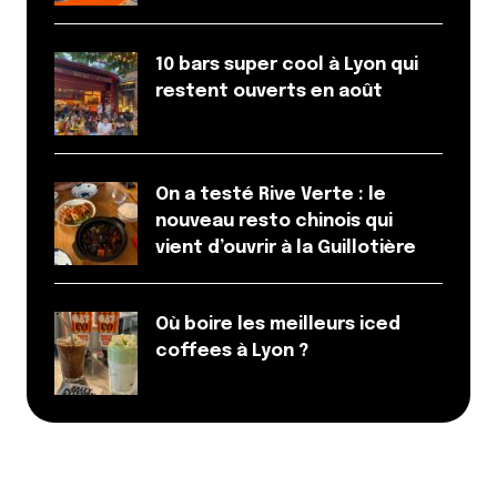
Tant mieux, moins j’attends pour mon Soho Bagel’s
mieux c’est.
Ne venez pas squatter ma banquette rouge façon
10 bars super cool à Lyon qui
Happy Days !!
restent ouverts en août
Répondre
quelques douceurs pour le week end… « Quileutcuit – Recettes
de cuisine
28 janvier 2010 à 19 h 52 min
On a testé Rive Verte : le
[…] je suis un peu orpheline ;-(. Tout ça pour vous
nouveau resto chinois qui
signaler un petit post sur le blog de Lyon
vient d’ouvrir à la Guillotière
CityCrunch, un test des brunchs à Lyon plutôt bien
fait, même si j’aimerai trouver vraiment un brunch
Où boire les meilleurs iced
[…]
coffees à Lyon ?
Répondre
Que faire à Lyon ce week-end (17 et 18 avril 2010) | Blog Made In
LYON
16 avril 2010 à 12 h 02 min
[…] Le dimanche matin, c’est brunch ! (Oui parce que
le mâchon tout les jours, non merci ^^). Je vous