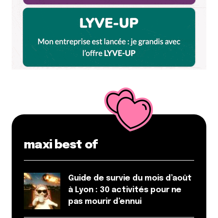
Répondre
Camille d'Essayage
26 janvier 2010 à 19 h 49 min
J’ai été déçue les dernières fois où j’y suis allée, la
carte ayant tendance à varier et mes produits
chouchous à ne plus être servis. Mais pour le lieu,
le prix et le service, ça vaut toujours le coup !
Donc à garder dans le top 5 tout de même, pour
moi !
Répondre
maxi best of
Kimidoll
1 novembre 2010 à 16 h 20 min
Guide de survie du mois d’août
Vraiment très décue, je n’ai trouvé aucun interêt
à Lyon : 30 activités pour ne
à ce « café cousu ».
pas mourir d’ennui
Répondre