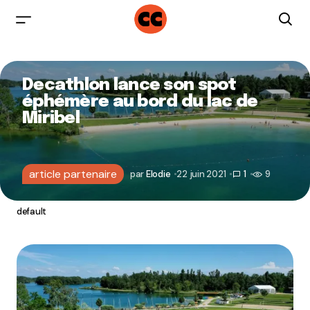
Decathlon lance son spot
éphémère au bord du lac de
Miribel
article partenaire
par
Elodie
22 juin 2021
1
9
default