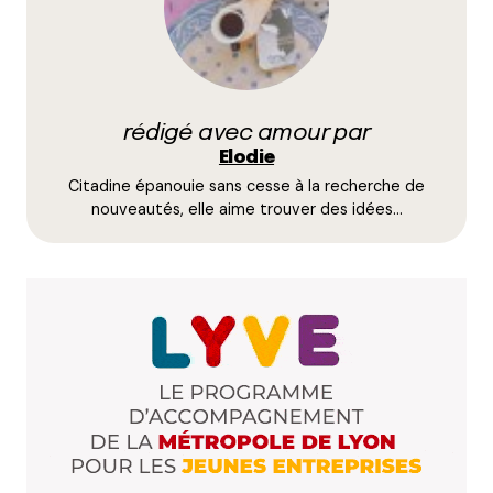
Répondre
Votre adresse e-mail ne sera pas publiée.
Les
champs obligatoires sont indiqués avec
*
rédigé avec amour par
Elodie
Citadine épanouie sans cesse à la recherche de
Prévenez-moi de tous les nouveaux commentaires
nouveautés, elle aime trouver des idées…
par e-mail.
Name
*
E-mail
*
Dis-nous tout
*