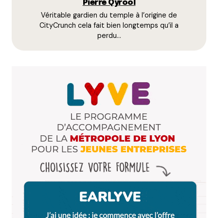
Pierre Qyrool
Répondre
Véritable gardien du temple à l’origine de
CityCrunch cela fait bien longtemps qu’il a
Qyrool
perdu…
25 avril 2012 à 11 h 28 min
C’est corrigé !
Répondre
Camille d'Essayage
25 avril 2012 à 14 h 21 min
Huhu, c’est pourtant mignon, PioumPimou !
Répondre
piouPiouM
25 avril 2012 à 15 h 30 min
Peut-être, mais c’est encore plus difficile à
assumer IRL xD