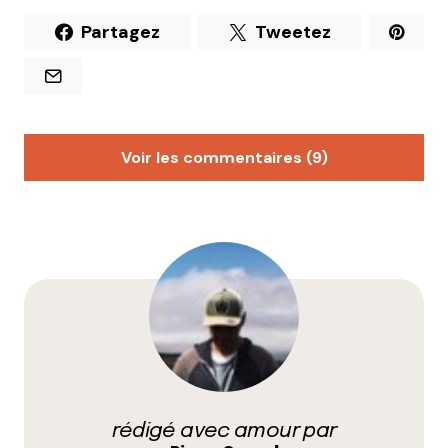
Partagez
Tweetez
Voir les commentaires (9)
villeurbanna
24 avril 2012 à 17 h 41 min
Très bien tout ça ! Je serais plus tentée par
l’assiette du samedi pour ma part. Et comme ça, on
entendra plus parler du pire bar de Lyon ?
Répondre
piouPiouM
25 avril 2012 à 8 h 19 min
rédigé avec amour par
**tousse** je ne connais point de « PiouMPimou » :]