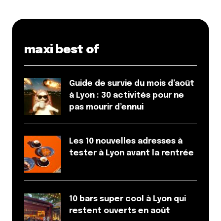
des pâtisseries maison (dont le fameux macaron au
cheesecake). 13€ Lire notre article sur la Maison
Charié […]
maxi best of
Répondre
lebouteiller
9 mai 2013 à 14 h 06 min
Guide de survie du mois d’août
à Lyon : 30 activités pour ne
J’ajouterai que le chocolat est super, vraiment
pas mourir d’ennui
traditionnel comme si l’on avait fait fondre la
tablette de chocolat dans le lait. je vous le conseille.
Répondre
Les 10 nouvelles adresses à
tester à Lyon avant la rentrée
Votre adresse e-mail ne sera pas publiée.
Les
champs obligatoires sont indiqués avec
*
10 bars super cool à Lyon qui
restent ouverts en août