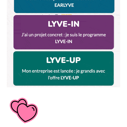
Répondre
LeSud
26 avril 2012 à 9 h 42 min
PiouMPimou ça me fait penser aux petits
pimousse mouahahah
Répondre
ON&LO advertising (agence de communication)
26 avril 2012 à 10 h 11 min
Pourquoi pas dans la semaine…
Répondre
La Guillotière Lyon le dimanche | Lyon City Crunch
18 février 2013 à 16 h 33 min
[…] La Maison Charié, 4 place Raspail (10h-
18h30).Un petit brunch précipitable avec un
soupçon de cuisine libanaise. Les gourmands ne
manqueront pas de terminer leur repas par une