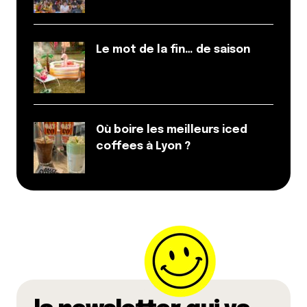
Prévenez-moi de tous les nouveaux commentaires
par e-mail.
Le mot de la fin… de saison
Name
*
E-mail
*
Où boire les meilleurs iced
coffees à Lyon ?
Dis-nous tout
*
Enregistrer mon nom, mon e-mail et mon site dans le
navigateur pour mon prochain commentaire.