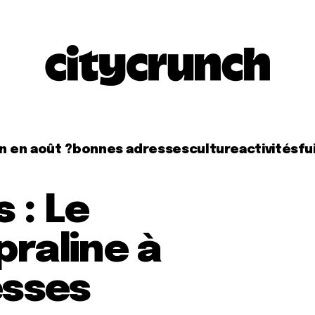
n en août ?
bonnes adresses
culture
activités
fui
 : Le
praline à
esses