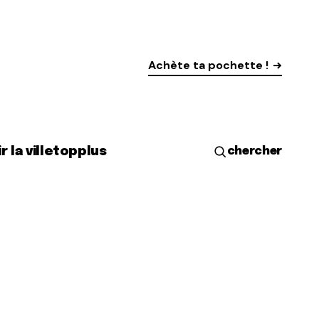
Achète ta pochette !
r la ville
top
plus
chercher