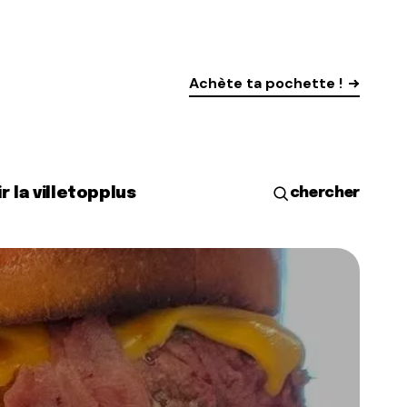
Achète ta pochette !
r la ville
top
plus
chercher