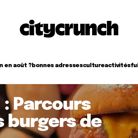
n en août ?
bonnes adresses
culture
activités
fui
: Parcours
s burgers de