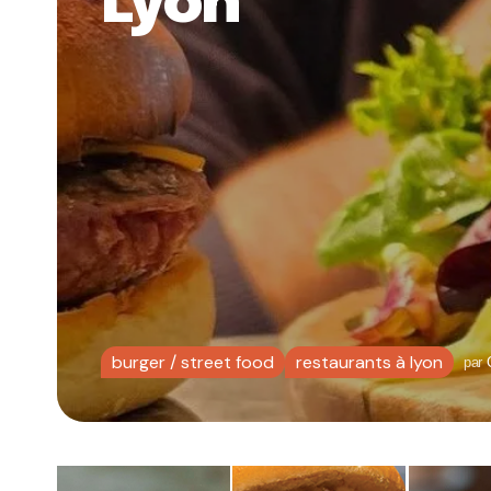
Lyon
burger / street food
restaurants à lyon
par