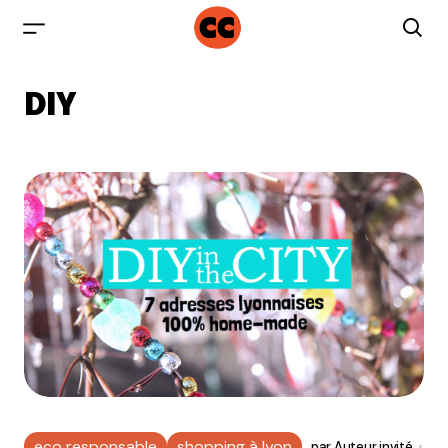
DIY
eco responsable
shopping à lyon
par
Auteur invité