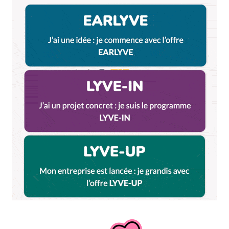
25 février 2016 à 12 h 02 min
Super merci pour la pub pour ton forum.
Je n’ai jamais dit que c’était la plus belle
pizza au monde. Si visuellement, elle n’est
pas à ta hauteur, gustativement elle était
tout à fait honnête et c’est bien ce qui
comptait pour mes premiers essais.
L’idée de l’article était de dire aux lecteurs
qu’on peut une pizza faire presque tout
seul avec des bons produits semi-
industriels. Et de saluer l’initiative de
Marco. Et avec politesse, contrairement à
toi.
Répondre
PAFLECHIEN
24 février 2016 à 11 h 54 min