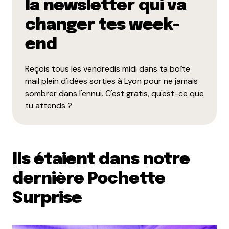
la newsletter qui va
Merci pour l’article !
changer tes week-
Répondre
end
misterludo
Reçois tous les vendredis midi dans ta boîte
26 février 2016 à 12 h 31 min
mail plein d'idées sorties à Lyon pour ne jamais
Pour nous ô passionnés de pizza de qualité devant
sombrer dans l'ennui. C'est gratis, qu'est-ce que
l’éternel l’idée est intéressante. Après à voir si cette
tu attends ?
pâte est vraiment bonne…A tester….
Répondre
ambro
Ils étaient dans notre
12 juin 2016 à 22 h 41 min
dernière Pochette
testé dernièrement grâce à la pochette surprise :
l’accueil fut juste top avec moult conseils ,
Surprise
franchement je ne pensais pas être surpris mais oui
notre « ami » pizzaiolo a l’amour de son produit
LE PRODUIT ? pas mal du tout , on s’est contentés