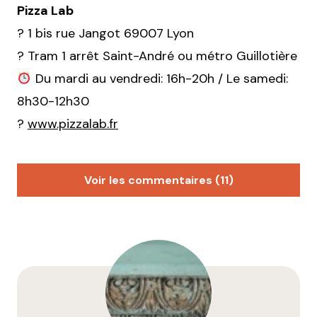
Pizza Lab
? 1 bis rue Jangot 69007 Lyon
? Tram 1 arrêt Saint-André ou métro Guillotière
Du mardi au vendredi: 16h-20h / Le samedi:
8h30-12h30
?
www.pizzalab.fr
Voir les commentaires (11)
pierre
24 février 2016 à 9 h 22 min
qu’est ce que c’est que cette merde ? juste bon à
mettre à la poubelle
Répondre