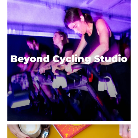
de la pâte et avec les garnitures maison se fut un
régal ( nous avions opté pour deux pâtes pizza
classiques plus une pour calzone )
donc rapport qualité prix rien à dire !
Répondre
Votre adresse e-mail ne sera pas publiée.
Les
champs obligatoires sont indiqués avec
*
Prévenez-moi de tous les nouveaux commentaires
par e-mail.
Name
*
E-mail
*