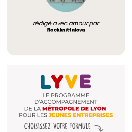
Rockaknittalova
24 février 2016 à 14 h 48 min
Et toi, tu peux développer ton commentaire de
rédigé avec amour par
m. ? Allez, poubelle modération ! ?
Rockknittalova
Répondre
pierre
24 février 2016 à 23 h 06 min
bien sur. vous voulez faire une vraie pizza et
non pas ce genre de chose ignoble ?
regardez ici :
http://forum.hardware.fr/hfr/Discussions/Cuis
maison-sujet_28563_1.htm
et dans les deux dernieres pages, une allusion
est faite à votre article
Répondre
Rockaknittalova