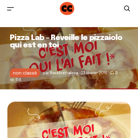
Pizza Lab – Réveille le pizzaiolo
qui est en toi
non classé
par
Rockknittalova
23 février 2016
11
158