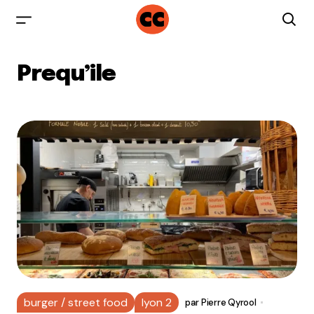
Prequ’ile
burger / street food
lyon 2
par
Pierre Qyrool