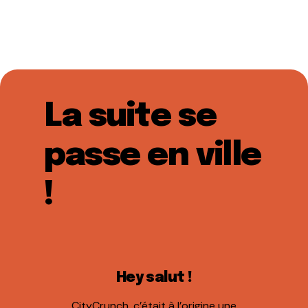
La suite se
passe en ville
!
Hey salut !
CityCrunch, c’était à l’origine une