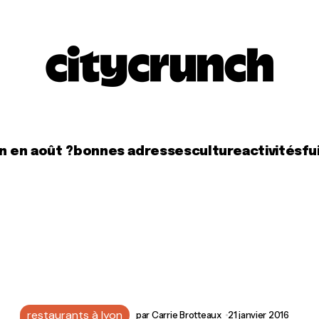
n en août ?
bonnes adresses
culture
activités
fui
restaurants à lyon
par
Carrie Brotteaux
21 janvier 2016