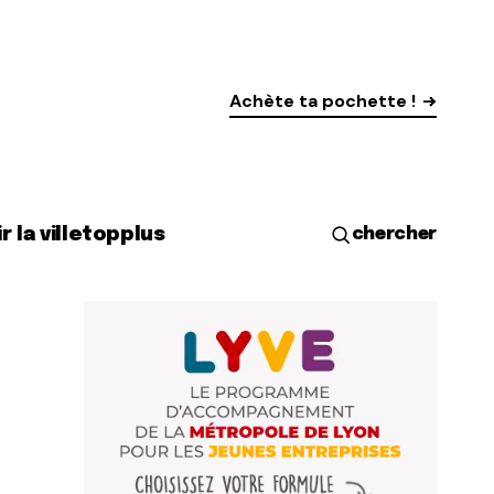
Achète ta pochette !
r la ville
top
plus
chercher