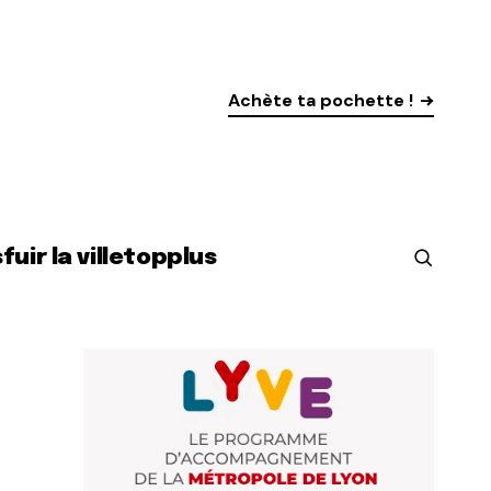
Achète ta pochette !
s
fuir la ville
top
plus