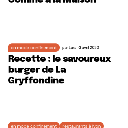
Comme à la Maison
en mode confinement
par
Lara
3 avril 2020
Recette : le savoureux
burger de La
Gryffondine
en mode confinement
restaurants à lyon