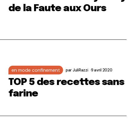
de la Faute aux Ours
en mode confinement
par
JuliRazzi
9 avril 2020
TOP 5 des recettes sans
farine