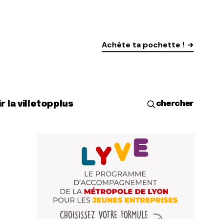
Achète ta pochette !
r la ville
top
plus
chercher