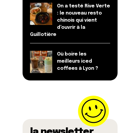
On a testé Rive Verte
: le nouveau resto
chinois qui vient
d’ouvrir à la
Guillotière
Où boire les
meilleurs iced
coffees à Lyon ?
la newsletter