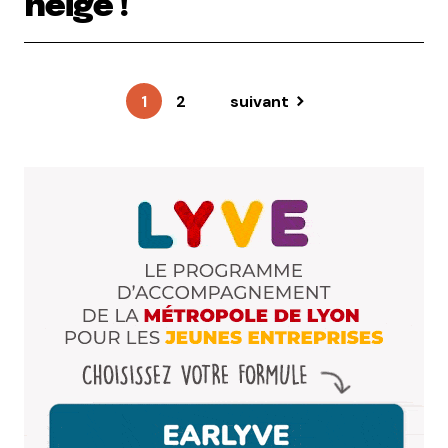
neige !
1
2
suivant