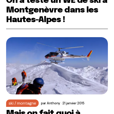
On a testé un WE de ski à
Montgenèvre dans les
Hautes-Alpes !
ski / montagne
par
Anthony
21 janvier 2015
Mais on fait quoi à