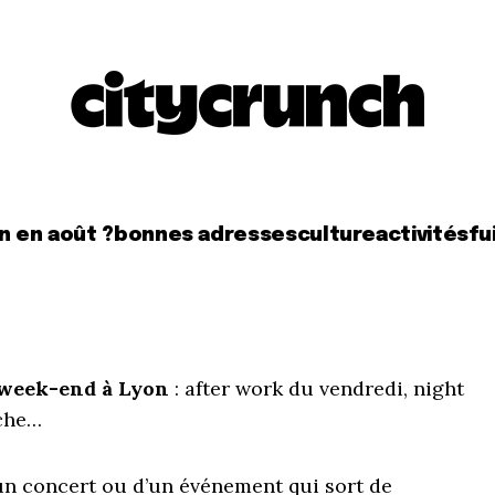
n en août ?
bonnes adresses
culture
activités
fui
n week-end à Lyon
: after work du vendredi, night
nche…
un concert ou d’un événement qui sort de