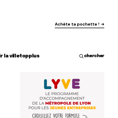
Achète ta pochette !
r la ville
top
plus
chercher