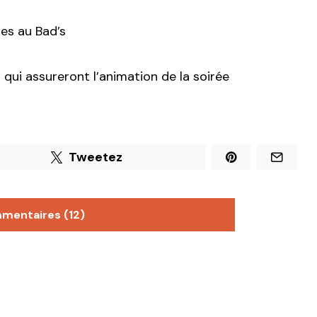
es au Bad’s
ui assureront l’animation de la soirée
Tweetez
mmentaires (12)
le les bras ouverts
http://goo.gl/x5XYc