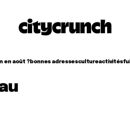
n en août ?
bonnes adresses
culture
activités
fui
 au