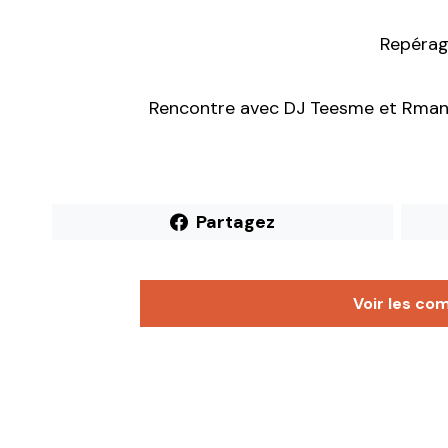
Repérag
Rencontre avec DJ Teesme et Rman q
Partagez
Voir les co
littlecelt
4 décembre 2012 à 17 h 51 min
Oui oui viendez mon équipe vous accueil
Répondre