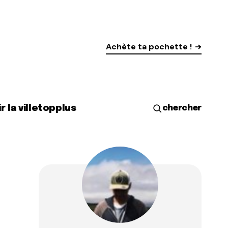
Achète ta pochette !
r la ville
top
plus
chercher