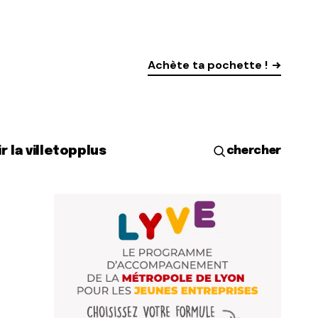
Achète ta pochette !
r la ville
top
plus
chercher