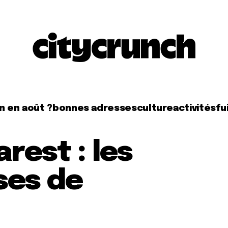
n en août ?
bonnes adresses
culture
activités
fui
rest : les
ses de