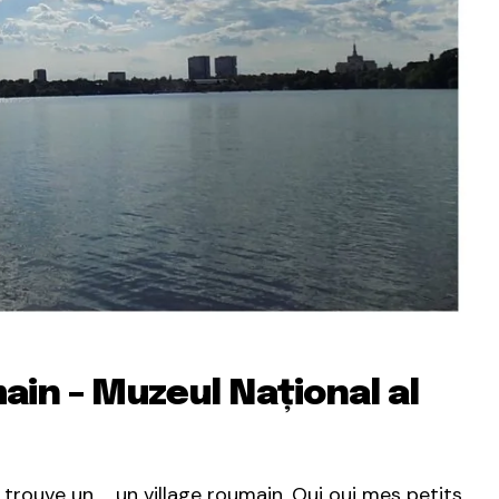
ain – Muzeul Național al
 trouve un … un village roumain. Oui oui mes petits