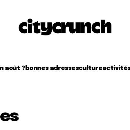
en août ?
bonnes adresses
culture
activité
les