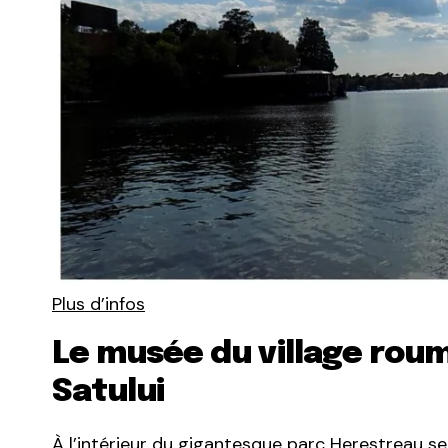
Plus d’infos
Le musée du village roum
Satului
À l’intérieur du gigantesque parc Herestreau se