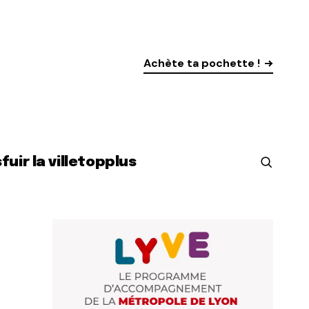
Achète ta pochette !
s
fuir la ville
top
plus