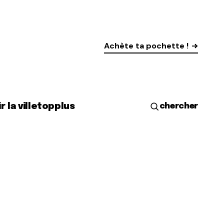
Achète ta pochette !
r la ville
top
plus
chercher