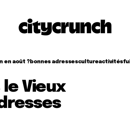
n en août ?
bonnes adresses
culture
activités
fui
 le Vieux
adresses