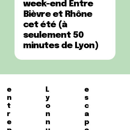
week-end Entre
Bièvre et Rhône
cet été (à
seulement 50
minutes de Lyon)
e
L
e
n
y
s
t
o
c
r
n
a
e
n
p