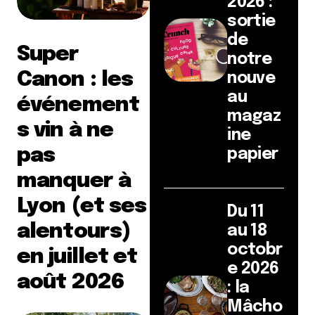
2026 :
sortie
de
Super
notre
Canon : les
nouve
au
événement
magaz
s vin à ne
ine
pas
papier
manquer à
Lyon (et ses
Du 11
alentours)
au 18
octobr
en juillet et
e 2026
août 2026
: la
Mâcho