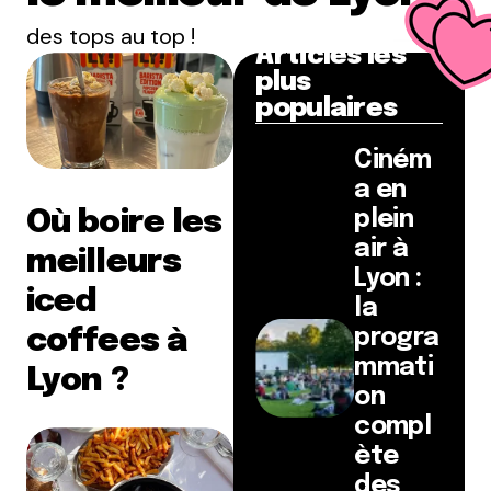
des tops au top !
Articles les
plus
populaires
Ciném
a en
Où boire les
plein
air à
meilleurs
Lyon :
iced
la
coffees à
progra
mmati
Lyon ?
on
compl
ète
des