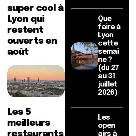
super cool à
Lyon qui
Que
faire à
restent
Lyon
ouverts en
cette
août
semai
ne ?
(du 27
au 31
juillet
2026)
Les 5
Les
meilleurs
open
restaurants
airs à