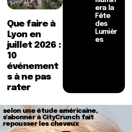
illumin
era la
Fête
Que faire à
des
Lumièr
Lyon en
es
juillet 2026 :
10
événement
s à ne pas
rater
selon une étude américaine,
s'abonner à CityCrunch fait
repousser les cheveux