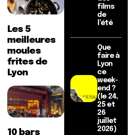
films
de
l’été
Les 5
meilleures
Que
moules
faire à
frites de
Lyon
Lyon
ce
week-
end ?
(le 24,
25 et
26
juillet
2026)
10 bars