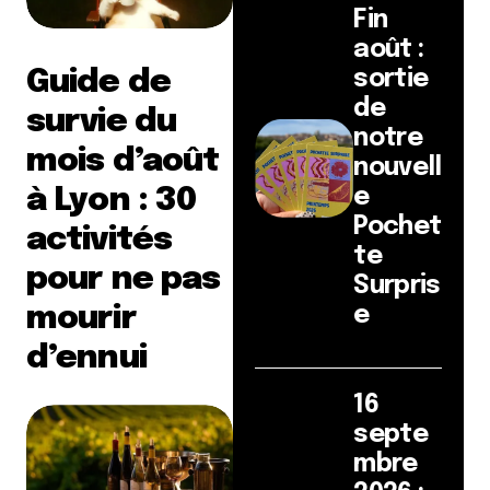
Fin
août :
Guide de
sortie
de
survie du
notre
mois d’août
nouvell
à Lyon : 30
e
Pochet
activités
te
pour ne pas
Surpris
mourir
e
d’ennui
16
septe
mbre