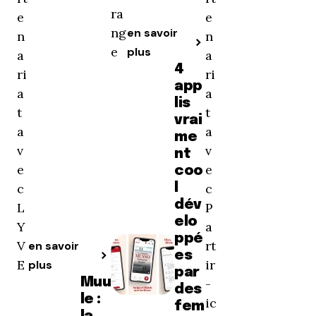
ra
e
e
ng
en savoir
n
n
e
plus
a
a
4
ri
ri
app
a
a
lis
t
t
vrai
a
a
me
v
v
nt
e
e
coo
c
l
c
dév
L
P
elo
Y
a
ppé
V
rt
en savoir
es
E
ir
plus
par
Muu
-
des
le :
ic
fem