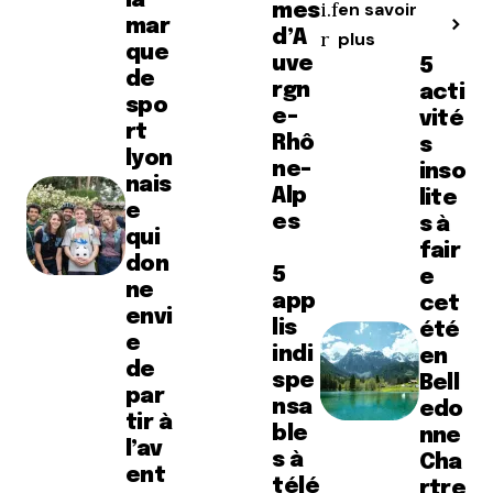
la
i.f
en savoir
mes
mar
d’A
r
plus
que
uve
5
de
rgn
acti
spo
e-
vité
rt
Rhô
s
lyon
ne-
inso
nais
Alp
lite
e
es
s à
qui
fair
don
5
e
ne
app
cet
envi
lis
été
e
indi
en
de
spe
Bell
par
nsa
edo
tir à
ble
nne
l’av
s à
Cha
ent
télé
rtre