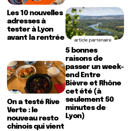
Les 10 nouvelles
adresses à
tester à Lyon
avant la rentrée
article partenaire
5 bonnes
raisons de
passer un week-
end Entre
Bièvre et Rhône
cet été (à
seulement 50
On a testé Rive
minutes de
Verte : le
Lyon)
nouveau resto
chinois qui vient