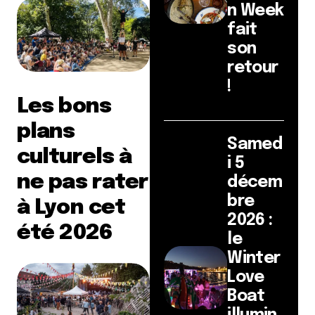
n Week
fait
son
retour
!
Les bons
plans
Samed
culturels à
i 5
ne pas rater
décem
bre
à Lyon cet
2026 :
été 2026
le
Winter
Love
Boat