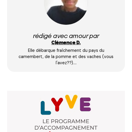
Prévenez-moi de tous les nouveaux commentaires
par e-mail.
rédigé avec amour par
Name
*
Clémence D.
Elle débarque fraîchement du pays du
E-mail
*
camembert, de la pomme et des vaches (vous
l'avez??).…
Dis-nous tout
*
Enregistrer mon nom, mon e-mail et mon site dans le