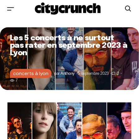
Les 5 concerts à ne surtout
pas rater en septembre 2023 à
Lyon
concerts à lyon
par
Anthony
5 septembre 2023
0
7