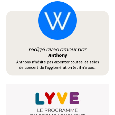
Votre adresse e-mail ne sera pas publiée.
Les
champs obligatoires sont indiqués avec
*
Prévenez-moi de tous les nouveaux commentaires
par e-mail.
rédigé avec amour par
Name
*
Anthony
Anthony n’hésite pas arpenter toutes les salles
E-mail
*
de concert de l’agglomération (et il n’a pas…
Dis-nous tout
*