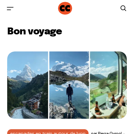
Bon voyage
escapades en train autour de lyon
par
Pierre Qyrool