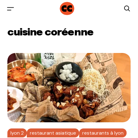
cuisine coréenne
lyon 2
restaurant asiatique
restaurants à lyon