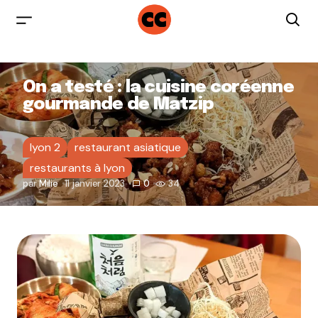
On a testé : la cuisine coréenne
gourmande de Matzip
lyon 2
restaurant asiatique
restaurants à lyon
par
Milie
11 janvier 2023
0
34