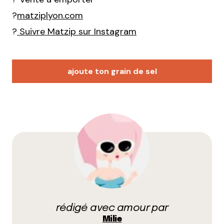
?
matziplyon.com
?
Suivre Matzip sur Instagram
ajoute ton grain de sel
Votre adresse e-mail ne sera pas publiée.
Les
champs obligatoires sont indiqués avec
*
Prévenez-moi de tous les nouveaux commentaires
par e-mail.
rédigé avec amour par
Name
*
Milie