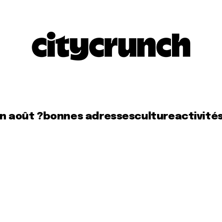
en août ?
bonnes adresses
culture
activité