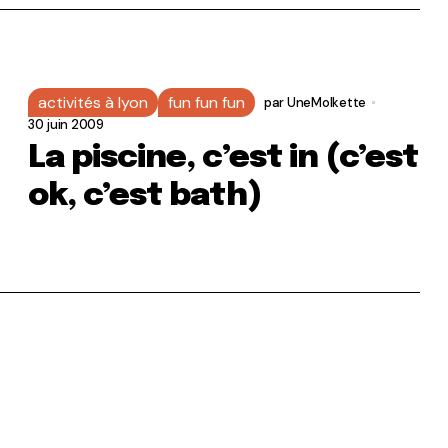
activités à lyon
fun fun fun
par
UneMolkette
30 juin 2009
La piscine, c’est in (c’est
ok, c’est bath)