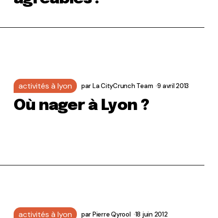
activités à lyon
par
La CityCrunch Team
9 avril 2013
Où nager à Lyon ?
activités à lyon
par
Pierre Qyrool
18 juin 2012