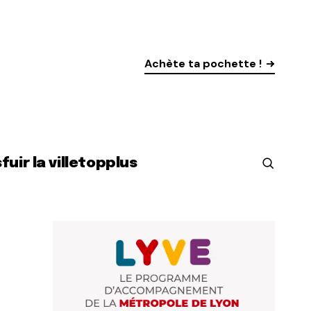
Achète ta pochette !
s
fuir la ville
top
plus