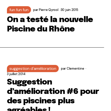
fun fun fun
par
Pierre Qyrool
30 juin 2015
On a testé la nouvelle
Piscine du Rhône
suggestion d'amélioration
par
Clementine
3 juillet 2014
Suggestion
d’amélioration #6 pour
des piscines plus
agréables !