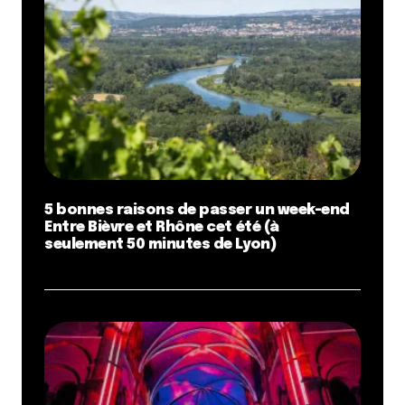
Répondre
Chemtob
11 avril 2013 à 15 h 01 min
Bon je suis d’accord sur les commentaires. Loin
devant Etienne Gagnaire qui a des horaires plus
souples que Vaise et les bassins extérieurs ouverts
de mai à début octobre tout de même.
Et puis on a oublié Bron, belle piscine, entrée un peu
chère mais pas trop de monde sur les lignes de 50
5 bonnes raisons de passer un week-end
mètres.
Entre Bièvre et Rhône cet été (à
Sinon en conclusion: trop peu de piscine pour cette
seulement 50 minutes de Lyon)
belle ville de Lyon. Militons pour une nouvelle
piscine à La Confluence (demandée mais pas encore
actée car une piscine ça coûte très cher en frais de
fonctionnement…)
Répondre