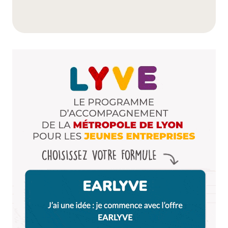
Et SURTOUT, la piscine intérieur a été insonorisée,
c’est à dire que ça ne résonne pas, et nager dans le
calme est un vrai bonheur !
Atout non négligeable : l’eau est toujours chaude,
car elle est chauffée directement par le biais du
barrage de Cusset, mitoyen.
En plus l’entrée est vraiment donnée.
C’est MA piscine de référence !
Répondre
Claire
9 avril 2013 à 18 h 16 min
+1 pour le centre nautique Etienne Gagnaire.
Des horaires d’ouverture parfaits pour nager
entre midi et deux, ou en fin de journée, des
séances d’aquagym ou de gym en salle à 2€ les
45 min (en plus de l’entrée de la piscine). Cette
piscine est vraiment top !