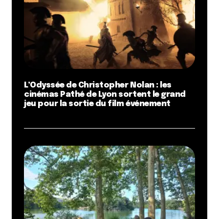
champs obligatoires sont indiqués avec
*
Prévenez-moi de tous les nouveaux commentaires
par e-mail.
Name
*
L’Odyssée de Christopher Nolan : les
cinémas Pathé de Lyon sortent le grand
E-mail
*
jeu pour la sortie du film événement
Dis-nous tout
*