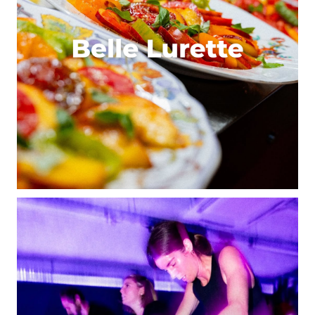
#12
10 avril 2013 à 0 h 38 min
Pour avoir testé pas mal de piscines sur Lyon et sa
banlieue, dont Etienne Gagnaire, il y en a une qui se
détache largement du lot. C’est la plus récente
(2009). La piscine de Meyzieu.
La qualité des infrastructures font oublier qu’elle ne
fait « que » 25m, avec accès à la piscine extérieure
(selon la saison), la pataugeoire, aux jacuzzis et en
supplément aux hammam, sauna, cours, fosse de
plongée, etc…
Les horaires sont au top aussi, jusqu’à 22h certains
jours.
Reste un point négatif pour moi : Le monde ô_O
C’est très chargé en sortie de bureau.