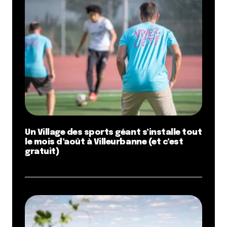
venissieux.fr/actualites/reconstruction-du-
centre-nautique-intercommunal-quatre-cabinets-
darchitecture-sur-les-plots-8609/
Répondre
Anthony
10 avril 2013 à 14 h 47 min
3 x 33 = 99, soit 100 à 1 vache près
Mais je reconnais que c’est étrange et perturbant
Un Village des sports géant s’installe tout
Répondre
le mois d’août à Villeurbanne (et c’est
gratuit)
Parker
10 avril 2013 à 15 h 19 min
C’est bien dommage que dans une des 3 plus
grandes villes de France on ne puisse pas nager le
dimanche après-midi …