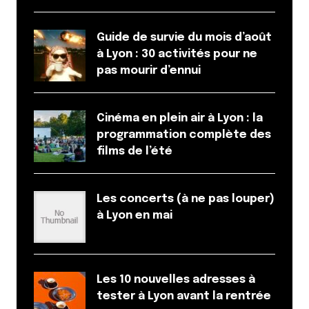
nouveau cet été. Quelqu’un connaît les date ?
Guide de survie du mois d’août
Répondre
à Lyon : 30 activités pour ne
pas mourir d’ennui
littlecelt
9 avril 2013 à 18 h 20 min
La partie sud de la piscine réouvrira dès cet été
Cinéma en plein air à Lyon : la
avec
programmation complète des
– réaménagement de la pataugeoire
films de l’été
– transformation d’une des deux piscines des
années 1960 en bassin ludique, avec plusieurs
pistes de toboggan, rivière à courant et
Les concerts (à ne pas louper)
banquette à bulles.
à Lyon en mai
– Un parcours de santé, avec jets
hydromassants et bains bouillonnants
Répondre
Les 10 nouvelles adresses à
tester à Lyon avant la rentrée
Clémence de Cybèle