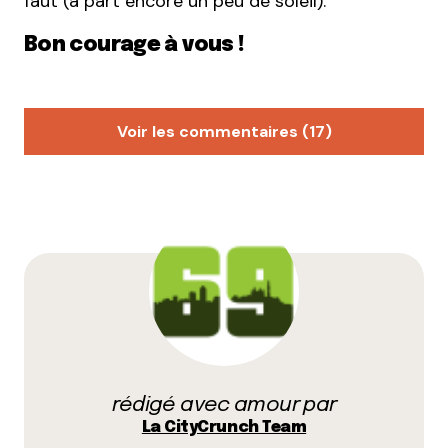
faut (à part encore un peu de soleil).
Bon courage à vous !
Voir les commentaires (17)
emilie
9 avril 2013 à 17 h 44 min
perso, j’aurais ajouté la piscine Etienne Gagnaire
(piscine de Cusset) à Villeurbanne, qui a été refaire à
neuf il y a 2 ans.
Elle possède un bassin intérieur olympique (avec
lignes pour ceux qui veulent faire des palmes ou
autre), trois bassins extérieurs (un pour nager, un
bain moyen, une pataugeoire) ouverts jusque tard
dans l’automne (j’ai pu nager à l’extérieur un soir de
rédigé avec amour par
novembre en 2012, faut pas être frileux, mais c’est le
La CityCrunch Team
top !).